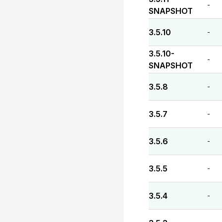
-
SNAPSHOT
3.5.10
-
3.5.10-
-
SNAPSHOT
3.5.8
-
3.5.7
-
3.5.6
-
3.5.5
-
3.5.4
-