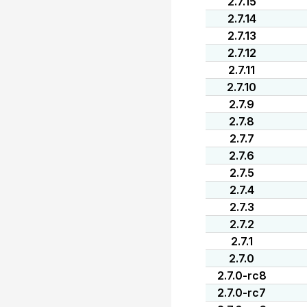
2.7.15
2.7.14
2.7.13
2.7.12
2.7.11
2.7.10
2.7.9
2.7.8
2.7.7
2.7.6
2.7.5
2.7.4
2.7.3
2.7.2
2.7.1
2.7.0
2.7.0-rc8
2.7.0-rc7