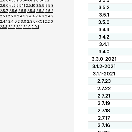
3.5.3
2.6.0-rc5
2.6.0-rc4
2.6.0-rc3
2.6.0-rc2
2.5.11
2.5.10
2.5.9
2.5.8
3.5.2
2.5.7
2.5.6
2.5.5
2.5.4
2.5.3
2.5.2
3.5.1
2.5.1
2.5.0
2.4.5
2.4.4
2.4.3
2.4.2
2.4.1
2.4.0
2.3.0
2.3.0-RC1
2.2.0
3.5.0
2.1.3
2.1.2
2.1.1
2.1.0
2.0.1
3.4.3
3.4.2
3.4.1
3.4.0
3.3.0-2021
3.1.2-2021
3.1.1-2021
2.7.23
2.7.22
2.7.21
2.7.19
2.7.18
2.7.17
2.7.16