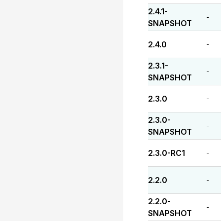
2.4.1-
-
SNAPSHOT
2.4.0
-
2.3.1-
-
SNAPSHOT
2.3.0
-
2.3.0-
-
SNAPSHOT
2.3.0-RC1
-
2.2.0
-
2.2.0-
-
SNAPSHOT