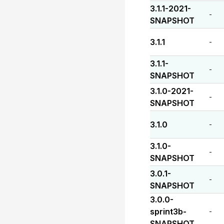
3.1.1-2021-
-
SNAPSHOT
3.1.1
-
3.1.1-
-
SNAPSHOT
3.1.0-2021-
-
SNAPSHOT
3.1.0
-
3.1.0-
-
SNAPSHOT
3.0.1-
-
SNAPSHOT
3.0.0-
sprint3b-
-
SNAPSHOT