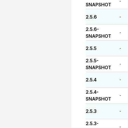
-
SNAPSHOT
2.5.6
-
2.5.6-
-
SNAPSHOT
2.5.5
-
2.5.5-
-
SNAPSHOT
2.5.4
-
2.5.4-
-
SNAPSHOT
2.5.3
-
2.5.3-
-