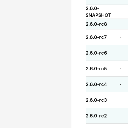
2.6.0-
-
SNAPSHOT
2.6.0-rc8
-
2.6.0-rc7
-
2.6.0-rc6
-
2.6.0-rc5
-
2.6.0-rc4
-
2.6.0-rc3
-
2.6.0-rc2
-