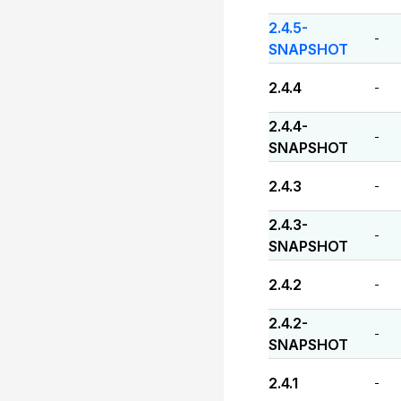
2.4.5-
-
SNAPSHOT
2.4.4
-
2.4.4-
-
SNAPSHOT
2.4.3
-
2.4.3-
-
SNAPSHOT
2.4.2
-
2.4.2-
-
SNAPSHOT
2.4.1
-