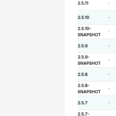
2.5.11
-
2.5.10
-
2.5.10-
-
SNAPSHOT
2.5.9
-
2.5.9-
-
SNAPSHOT
2.5.8
-
2.5.8-
-
SNAPSHOT
2.5.7
-
2.5.7-