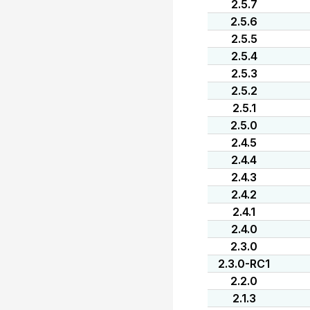
2.5.7
2.5.6
2.5.5
2.5.4
2.5.3
2.5.2
2.5.1
2.5.0
2.4.5
2.4.4
2.4.3
2.4.2
2.4.1
2.4.0
2.3.0
2.3.0-RC1
2.2.0
2.1.3