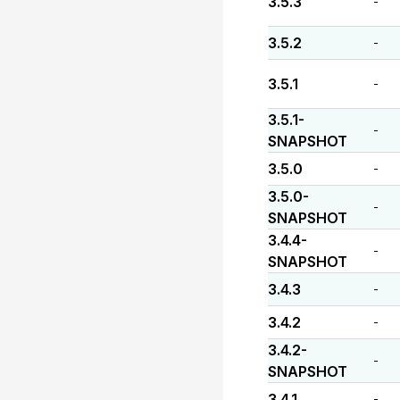
3.5.3
-
3.5.2
-
3.5.1
-
3.5.1-
-
SNAPSHOT
3.5.0
-
3.5.0-
-
SNAPSHOT
3.4.4-
-
SNAPSHOT
3.4.3
-
3.4.2
-
3.4.2-
-
SNAPSHOT
3.4.1
-