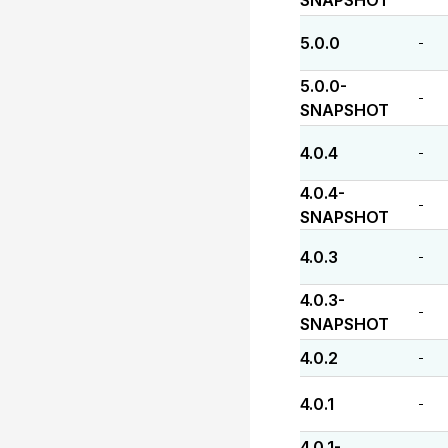
SNAPSHOT
5.0.0
-
5.0.0-
-
SNAPSHOT
4.0.4
-
4.0.4-
-
SNAPSHOT
4.0.3
-
4.0.3-
-
SNAPSHOT
4.0.2
-
4.0.1
-
4.0.1-