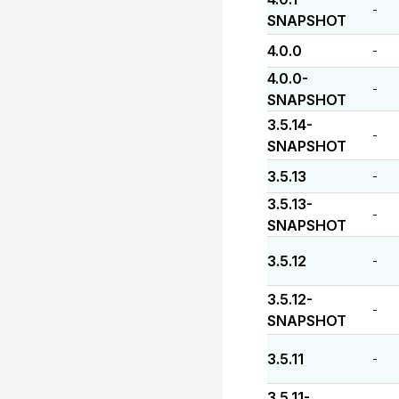
-
SNAPSHOT
4.0.0
-
4.0.0-
-
SNAPSHOT
3.5.14-
-
SNAPSHOT
3.5.13
-
3.5.13-
-
SNAPSHOT
3.5.12
-
3.5.12-
-
SNAPSHOT
3.5.11
-
3.5.11-