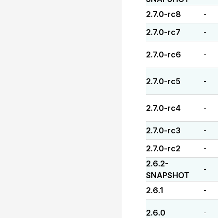
2.7.0-rc8
-
2.7.0-rc7
-
2.7.0-rc6
-
2.7.0-rc5
-
2.7.0-rc4
-
2.7.0-rc3
-
2.7.0-rc2
-
2.6.2-
-
SNAPSHOT
2.6.1
-
2.6.0
-