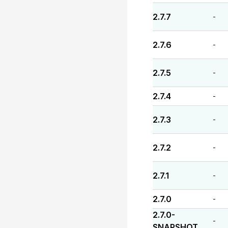
2.7.7
-
2.7.6
-
2.7.5
-
2.7.4
-
2.7.3
-
2.7.2
-
2.7.1
-
2.7.0
-
2.7.0-
-
SNAPSHOT