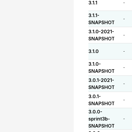
3.1.1
-
3.1.1-
-
SNAPSHOT
3.1.0-2021-
-
SNAPSHOT
3.1.0
-
3.1.0-
-
SNAPSHOT
3.0.1-2021-
-
SNAPSHOT
3.0.1-
-
SNAPSHOT
3.0.0-
sprint3b-
-
SNAPSHOT