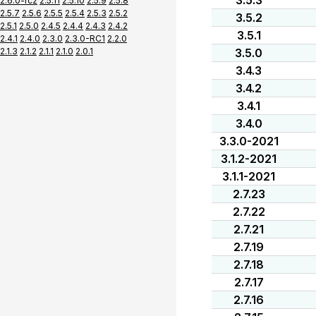
3.5.3
2.6.0-rc2
2.5.11
2.5.10
2.5.9
2.5.8
2.5.7
2.5.6
2.5.5
2.5.4
2.5.3
2.5.2
3.5.2
2.5.1
2.5.0
2.4.5
2.4.4
2.4.3
2.4.2
3.5.1
2.4.1
2.4.0
2.3.0
2.3.0-RC1
2.2.0
2.1.3
2.1.2
2.1.1
2.1.0
2.0.1
3.5.0
3.4.3
3.4.2
3.4.1
3.4.0
3.3.0-2021
3.1.2-2021
3.1.1-2021
2.7.23
2.7.22
2.7.21
2.7.19
2.7.18
2.7.17
2.7.16