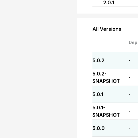
2.0.1
All Versions
Dep
5.0.2
-
5.0.2-
-
SNAPSHOT
5.0.1
-
5.0.1-
-
SNAPSHOT
5.0.0
-