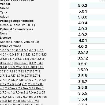
LT
Vendor
5.0.2
Nuxeo
5.0.1
Type
Addon
5.0.0
Package Dependencies
4.0.4
nuxeo-ai-core (2.3.0 -> )
4.0.3
Optional Dependencies
None
4.0.2
License
4.0.1
Apache License, Version 2.0
4.0.0
Other Versions
5.0.2
5.0.1
5.0.0
4.0.4
4.0.3
4.0.2
3.5.13
4.0.1
4.0.0
3.5.13
3.5.12
3.5.11
3.5.10
3.5.12
3.5.8
3.5.7
3.5.6
3.5.5
3.5.4
3.5.3
3.5.2
3.5.1
3.5.0
3.4.3
3.4.2
3.4.1
3.5.11
3.4.0
3.3.0-2021
3.1.2-2021
3.1.1-
3.5.10
2021
2.7.23
2.7.22
2.7.21
2.7.19
3.5.8
2.7.18
2.7.17
2.7.16
2.7.15
2.7.14
2.7.13
2.7.12
2.7.11
2.7.10
2.7.9
2.7.8
3.5.7
2.7.7
2.7.6
2.7.4
2.7.1
2.7.0
2.7.0-
3.5.6
rc8
2.7.0-rc7
2.7.0-rc6
2.7.0-rc5
2.7.0-rc4
2.7.0-rc3
2.7.0-rc2
2.6.1
3.5.5
2.6.0
2.6.0-rc8
2.6.0-rc7
2.6.0-rc6
3.5.4
2.6.0-rc5
2.6.0-rc4
2.6.0-rc3