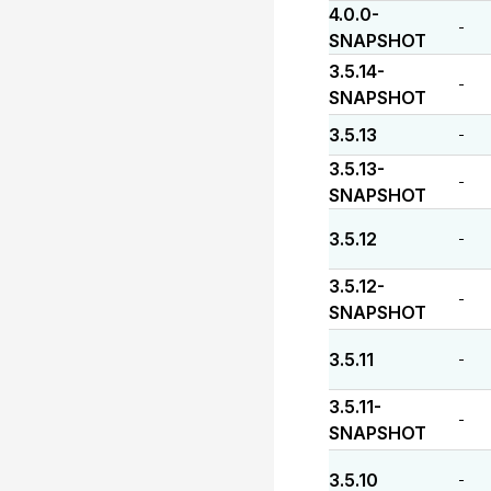
4.0.0-
-
SNAPSHOT
3.5.14-
-
SNAPSHOT
3.5.13
-
3.5.13-
-
SNAPSHOT
3.5.12
-
3.5.12-
-
SNAPSHOT
3.5.11
-
3.5.11-
-
SNAPSHOT
3.5.10
-