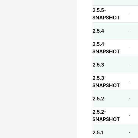
2.5.5-
-
SNAPSHOT
2.5.4
-
2.5.4-
-
SNAPSHOT
2.5.3
-
2.5.3-
-
SNAPSHOT
2.5.2
-
2.5.2-
-
SNAPSHOT
2.5.1
-