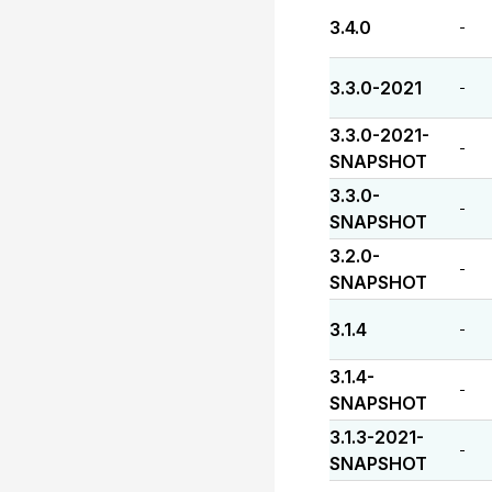
3.4.0
-
3.3.0-2021
-
3.3.0-2021-
-
SNAPSHOT
3.3.0-
-
SNAPSHOT
3.2.0-
-
SNAPSHOT
3.1.4
-
3.1.4-
-
SNAPSHOT
3.1.3-2021-
-
SNAPSHOT