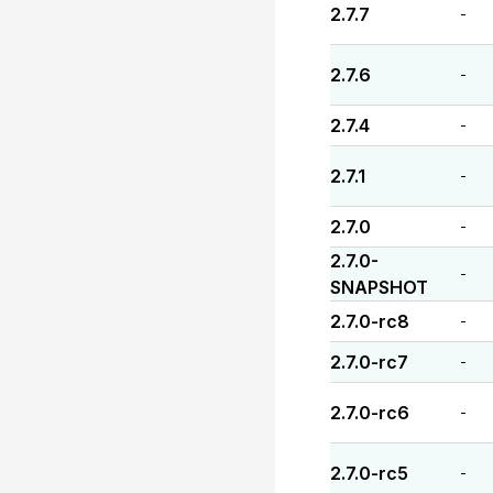
2.7.7
-
2.7.6
-
2.7.4
-
2.7.1
-
2.7.0
-
2.7.0-
-
SNAPSHOT
2.7.0-rc8
-
2.7.0-rc7
-
2.7.0-rc6
-
2.7.0-rc5
-