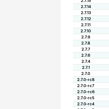
2.7.15
2.7.14
2.7.13
2.7.12
2.7.11
2.7.10
2.7.9
2.7.8
2.7.7
2.7.6
2.7.4
2.7.1
2.7.0
2.7.0-rc8
2.7.0-rc7
2.7.0-rc6
2.7.0-rc5
2.7.0-rc4