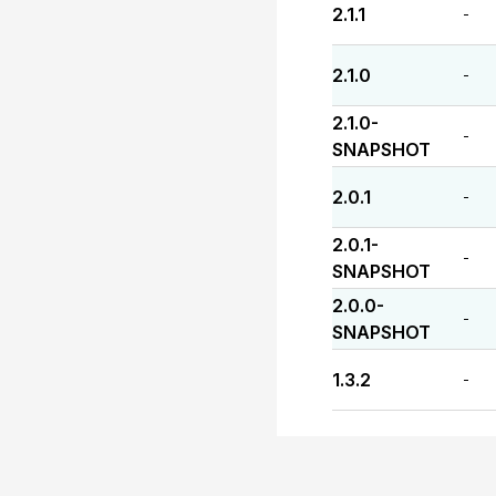
2.1.1
-
2.1.0
-
2.1.0-
-
SNAPSHOT
2.0.1
-
2.0.1-
-
SNAPSHOT
2.0.0-
-
SNAPSHOT
1.3.2
-