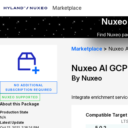
Marketplace
Nuxeo
Find Nuxeo pac
Marketplace
Nuxeo AI
Nuxeo AI GCP 
By Nuxeo
NO ADDITIONAL
SUBSCRIPTION REQUIRED
Integrate enrichment servi
NUXEO SUPPORTED
About this Package
Production State
Compatible Target
N/A
LT
Latest Update
5.0.2
Oct 12, 2021, 2:16:14 PM