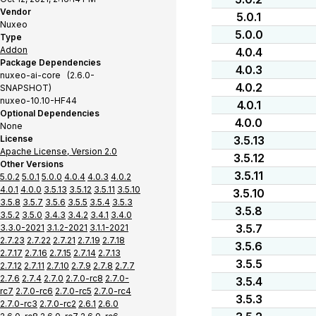
Vendor
5.0.1
Nuxeo
5.0.0
Type
Addon
4.0.4
Package Dependencies
4.0.3
nuxeo-ai-core (2.6.0-
4.0.2
SNAPSHOT)
nuxeo-10.10-HF44
4.0.1
Optional Dependencies
4.0.0
None
License
3.5.13
Apache License, Version 2.0
3.5.12
Other Versions
3.5.11
5.0.2
5.0.1
5.0.0
4.0.4
4.0.3
4.0.2
4.0.1
4.0.0
3.5.13
3.5.12
3.5.11
3.5.10
3.5.10
3.5.8
3.5.7
3.5.6
3.5.5
3.5.4
3.5.3
3.5.8
3.5.2
3.5.0
3.4.3
3.4.2
3.4.1
3.4.0
3.5.7
3.3.0-2021
3.1.2-2021
3.1.1-2021
2.7.23
2.7.22
2.7.21
2.7.19
2.7.18
3.5.6
2.7.17
2.7.16
2.7.15
2.7.14
2.7.13
3.5.5
2.7.12
2.7.11
2.7.10
2.7.9
2.7.8
2.7.7
2.7.6
2.7.4
2.7.0
2.7.0-rc8
2.7.0-
3.5.4
rc7
2.7.0-rc6
2.7.0-rc5
2.7.0-rc4
3.5.3
2.7.0-rc3
2.7.0-rc2
2.6.1
2.6.0