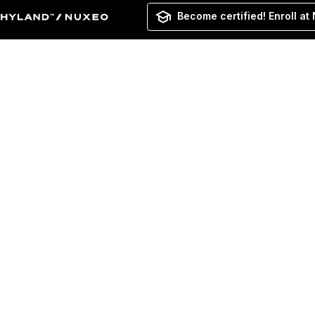
Become certified! Enroll at