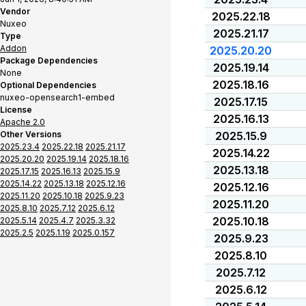
Vendor
2025.22.18
Nuxeo
2025.21.17
Type
Addon
2025.20.20
Package Dependencies
2025.19.14
None
2025.18.16
Optional Dependencies
nuxeo-opensearch1-embed
2025.17.15
License
2025.16.13
Apache 2.0
Other Versions
2025.15.9
2025.23.4
2025.22.18
2025.21.17
2025.14.22
2025.20.20
2025.19.14
2025.18.16
2025.13.18
2025.17.15
2025.16.13
2025.15.9
2025.14.22
2025.13.18
2025.12.16
2025.12.16
2025.11.20
2025.10.18
2025.9.23
2025.11.20
2025.8.10
2025.7.12
2025.6.12
2025.10.18
2025.5.14
2025.4.7
2025.3.32
2025.2.5
2025.1.19
2025.0.157
2025.9.23
2025.8.10
2025.7.12
2025.6.12