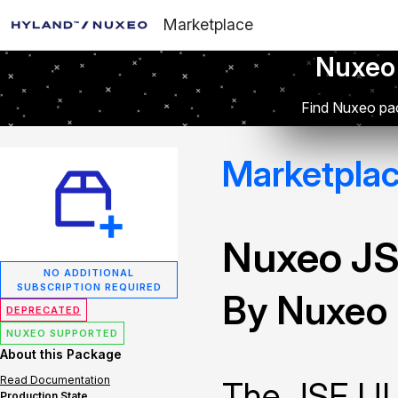
Marketplace
Nuxeo
Find Nuxeo pac
Marketpla
Nuxeo JS
NO ADDITIONAL
SUBSCRIPTION REQUIRED
By Nuxeo
DEPRECATED
NUXEO SUPPORTED
About this Package
Read Documentation
The JSF UI 
Production State