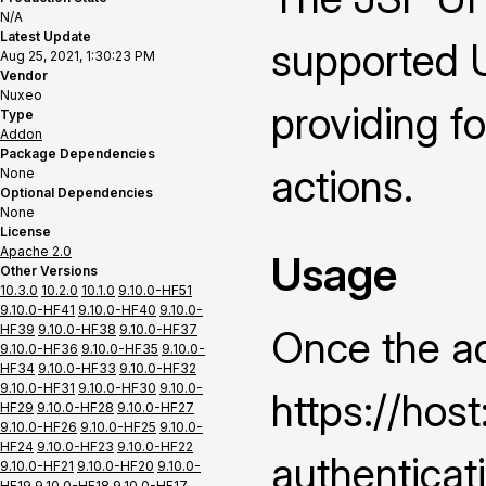
N/A
Latest Update
supported U
Aug 25, 2021, 1:30:23 PM
Vendor
Nuxeo
providing f
Type
Addon
Package Dependencies
actions.
None
Optional Dependencies
None
License
Apache 2.0
Usage
Other Versions
10.3.0
10.2.0
10.1.0
9.10.0-HF51
9.10.0-HF41
9.10.0-HF40
9.10.0-
HF39
9.10.0-HF38
9.10.0-HF37
Once the ad
9.10.0-HF36
9.10.0-HF35
9.10.0-
HF34
9.10.0-HF33
9.10.0-HF32
9.10.0-HF31
9.10.0-HF30
9.10.0-
https://hos
HF29
9.10.0-HF28
9.10.0-HF27
9.10.0-HF26
9.10.0-HF25
9.10.0-
HF24
9.10.0-HF23
9.10.0-HF22
authenticat
9.10.0-HF21
9.10.0-HF20
9.10.0-
HF19
9.10.0-HF18
9.10.0-HF17