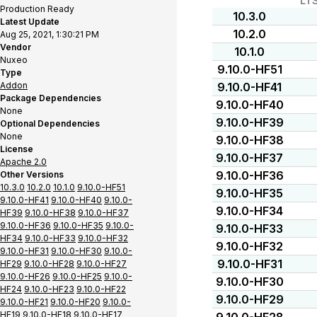
LT
Production Ready
10.3.0
Latest Update
10.2.0
Aug 25, 2021, 1:30:21 PM
Vendor
10.1.0
Nuxeo
9.10.0-HF51
Type
Addon
9.10.0-HF41
Package Dependencies
9.10.0-HF40
None
9.10.0-HF39
Optional Dependencies
None
9.10.0-HF38
License
9.10.0-HF37
Apache 2.0
9.10.0-HF36
Other Versions
10.3.0
10.2.0
10.1.0
9.10.0-HF51
9.10.0-HF35
9.10.0-HF41
9.10.0-HF40
9.10.0-
9.10.0-HF34
HF39
9.10.0-HF38
9.10.0-HF37
9.10.0-HF36
9.10.0-HF35
9.10.0-
9.10.0-HF33
HF34
9.10.0-HF33
9.10.0-HF32
9.10.0-HF32
9.10.0-HF31
9.10.0-HF30
9.10.0-
9.10.0-HF31
HF29
9.10.0-HF28
9.10.0-HF27
9.10.0-HF26
9.10.0-HF25
9.10.0-
9.10.0-HF30
HF24
9.10.0-HF23
9.10.0-HF22
9.10.0-HF29
9.10.0-HF21
9.10.0-HF20
9.10.0-
HF19
9.10.0-HF18
9.10.0-HF17