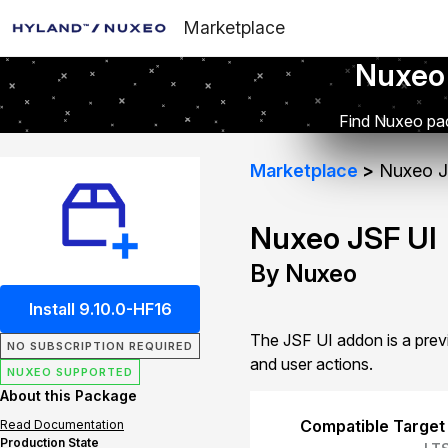
Marketplace
Nuxeo
Find Nuxeo pac
Marketplace
Nuxeo J
Nuxeo JSF UI
By Nuxeo
Install 9.10.0-HF16
The JSF UI addon is a prev
NO SUBSCRIPTION REQUIRED
and user actions.
NUXEO SUPPORTED
About this Package
Compatible Target
Read Documentation
Production State