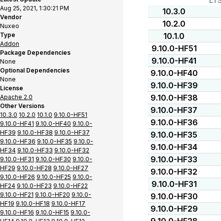
LT
Aug 25, 2021, 1:30:21 PM
10.3.0
Vendor
10.2.0
Nuxeo
Type
10.1.0
Addon
9.10.0-HF51
Package Dependencies
9.10.0-HF41
None
Optional Dependencies
9.10.0-HF40
None
9.10.0-HF39
License
9.10.0-HF38
Apache 2.0
Other Versions
9.10.0-HF37
10.3.0
10.2.0
10.1.0
9.10.0-HF51
9.10.0-HF36
9.10.0-HF41
9.10.0-HF40
9.10.0-
HF39
9.10.0-HF38
9.10.0-HF37
9.10.0-HF35
9.10.0-HF36
9.10.0-HF35
9.10.0-
9.10.0-HF34
HF34
9.10.0-HF33
9.10.0-HF32
9.10.0-HF33
9.10.0-HF31
9.10.0-HF30
9.10.0-
HF29
9.10.0-HF28
9.10.0-HF27
9.10.0-HF32
9.10.0-HF26
9.10.0-HF25
9.10.0-
9.10.0-HF31
HF24
9.10.0-HF23
9.10.0-HF22
9.10.0-HF21
9.10.0-HF20
9.10.0-
9.10.0-HF30
HF19
9.10.0-HF18
9.10.0-HF17
9.10.0-HF29
9.10.0-HF16
9.10.0-HF15
9.10.0-