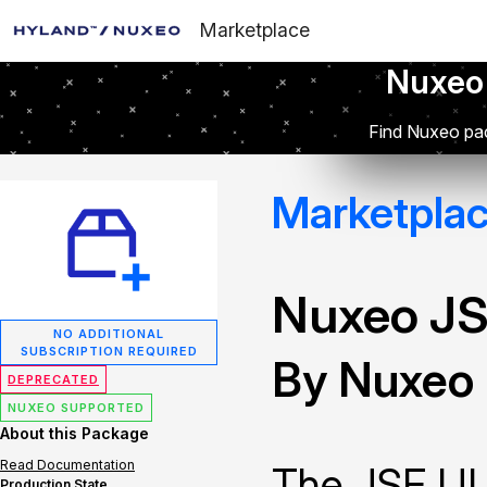
Marketplace
Nuxeo
Find Nuxeo pac
Marketpla
Nuxeo JS
NO ADDITIONAL
SUBSCRIPTION REQUIRED
By Nuxeo
DEPRECATED
NUXEO SUPPORTED
About this Package
Read Documentation
The JSF UI 
Production State