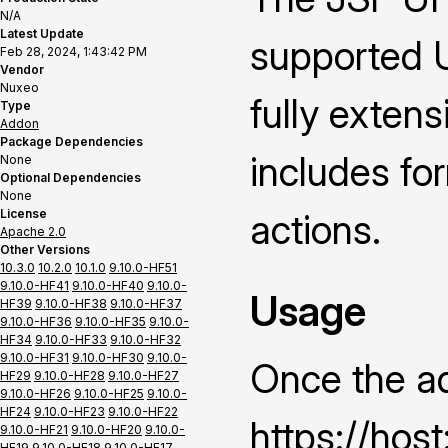
N/A
Latest Update
supported UI
Feb 28, 2024, 1:43:42 PM
Vendor
Nuxeo
fully extens
Type
Addon
Package Dependencies
includes fo
None
Optional Dependencies
None
License
actions.
Apache 2.0
Other Versions
10.3.0
10.2.0
10.1.0
9.10.0-HF51
9.10.0-HF41
9.10.0-HF40
9.10.0-
Usage
HF39
9.10.0-HF38
9.10.0-HF37
9.10.0-HF36
9.10.0-HF35
9.10.0-
HF34
9.10.0-HF33
9.10.0-HF32
9.10.0-HF31
9.10.0-HF30
9.10.0-
Once the ad
HF29
9.10.0-HF28
9.10.0-HF27
9.10.0-HF26
9.10.0-HF25
9.10.0-
HF24
9.10.0-HF23
9.10.0-HF22
https://hos
9.10.0-HF21
9.10.0-HF20
9.10.0-
HF19
9.10.0-HF18
9.10.0-HF17