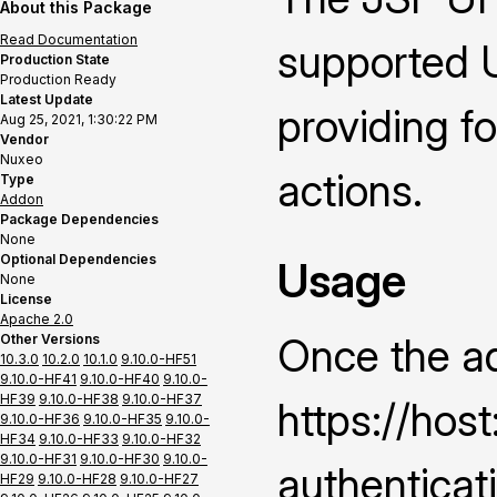
About this Package
Read Documentation
supported U
Production State
Production Ready
Latest Update
providing f
Aug 25, 2021, 1:30:22 PM
Vendor
Nuxeo
actions.
Type
Addon
Package Dependencies
None
Optional Dependencies
Usage
None
License
Apache 2.0
Once the ad
Other Versions
10.3.0
10.2.0
10.1.0
9.10.0-HF51
9.10.0-HF41
9.10.0-HF40
9.10.0-
HF39
9.10.0-HF38
9.10.0-HF37
https://hos
9.10.0-HF36
9.10.0-HF35
9.10.0-
HF34
9.10.0-HF33
9.10.0-HF32
9.10.0-HF31
9.10.0-HF30
9.10.0-
authenticat
HF29
9.10.0-HF28
9.10.0-HF27