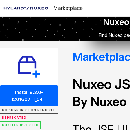
Marketplace
Nuxeo
Find Nuxeo pac
Marketpla
Nuxeo JS
Install 8.3.0-
By Nuxeo
I20160711_0411
NO SUBSCRIPTION REQUIRED
DEPRECATED
The JSF UI 
NUXEO SUPPORTED