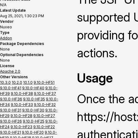
N/A
Latest Update
supported U
Aug 25, 2021, 1:30:23 PM
Vendor
Nuxeo
providing f
Type
Addon
Package Dependencies
actions.
None
Optional Dependencies
None
License
Apache 2.0
Usage
Other Versions
10.3.0
10.2.0
10.1.0
9.10.0-HF51
9.10.0-HF41
9.10.0-HF40
9.10.0-
HF39
9.10.0-HF38
9.10.0-HF37
Once the ad
9.10.0-HF36
9.10.0-HF35
9.10.0-
HF34
9.10.0-HF33
9.10.0-HF32
9.10.0-HF31
9.10.0-HF30
9.10.0-
https://hos
HF29
9.10.0-HF28
9.10.0-HF27
9.10.0-HF26
9.10.0-HF25
9.10.0-
HF24
9.10.0-HF23
9.10.0-HF22
authenticat
9.10.0-HF21
9.10.0-HF20
9.10.0-
HF19
9.10.0-HF18
9.10.0-HF17