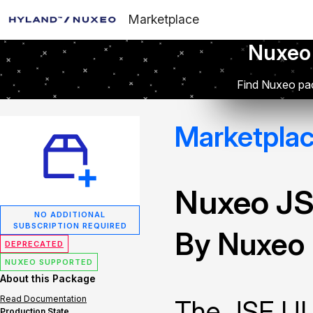
Marketplace
Nuxeo
Find Nuxeo pac
Marketpla
Nuxeo JS
NO ADDITIONAL
SUBSCRIPTION REQUIRED
By Nuxeo
DEPRECATED
NUXEO SUPPORTED
About this Package
Read Documentation
The JSF UI 
Production State