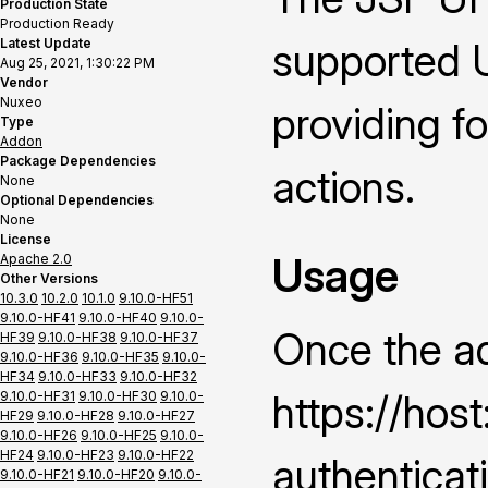
Production State
Production Ready
Latest Update
supported U
Aug 25, 2021, 1:30:22 PM
Vendor
Nuxeo
providing f
Type
Addon
Package Dependencies
actions.
None
Optional Dependencies
None
License
Usage
Apache 2.0
Other Versions
10.3.0
10.2.0
10.1.0
9.10.0-HF51
9.10.0-HF41
9.10.0-HF40
9.10.0-
Once the ad
HF39
9.10.0-HF38
9.10.0-HF37
9.10.0-HF36
9.10.0-HF35
9.10.0-
HF34
9.10.0-HF33
9.10.0-HF32
https://hos
9.10.0-HF31
9.10.0-HF30
9.10.0-
HF29
9.10.0-HF28
9.10.0-HF27
9.10.0-HF26
9.10.0-HF25
9.10.0-
HF24
9.10.0-HF23
9.10.0-HF22
authenticat
9.10.0-HF21
9.10.0-HF20
9.10.0-