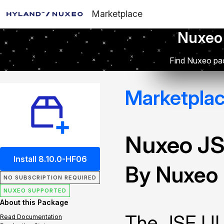
Marketplace
Nuxeo
Find Nuxeo pac
Marketpla
Nuxeo JS
Install 8.10.0-HF06
By Nuxeo
NO SUBSCRIPTION REQUIRED
NUXEO SUPPORTED
About this Package
The JSF UI 
Read Documentation