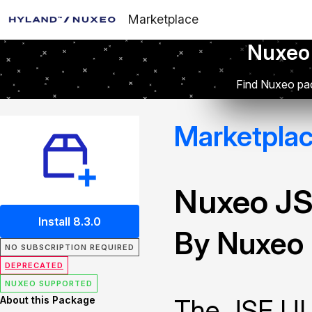
Marketplace
Nuxeo
Find Nuxeo pac
Marketpla
Nuxeo JS
Install 8.3.0
By Nuxeo
NO SUBSCRIPTION REQUIRED
DEPRECATED
NUXEO SUPPORTED
About this Package
The JSF UI 