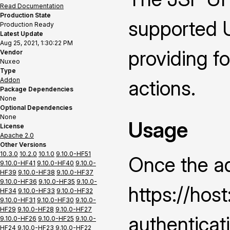
Read Documentation
Production State
supported U
Production Ready
Latest Update
Aug 25, 2021, 1:30:22 PM
providing f
Vendor
Nuxeo
Type
Addon
actions.
Package Dependencies
None
Optional Dependencies
None
Usage
License
Apache 2.0
Other Versions
10.3.0
10.2.0
10.1.0
9.10.0-HF51
Once the ad
9.10.0-HF41
9.10.0-HF40
9.10.0-
HF39
9.10.0-HF38
9.10.0-HF37
9.10.0-HF36
9.10.0-HF35
9.10.0-
https://hos
HF34
9.10.0-HF33
9.10.0-HF32
9.10.0-HF31
9.10.0-HF30
9.10.0-
HF29
9.10.0-HF28
9.10.0-HF27
authenticat
9.10.0-HF26
9.10.0-HF25
9.10.0-
HF24
9.10.0-HF23
9.10.0-HF22