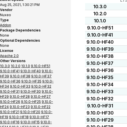
LT
Aug 25, 2021, 1:30:21 PM
10.3.0
Vendor
10.2.0
Nuxeo
Type
10.1.0
Addon
9.10.0-HF51
Package Dependencies
9.10.0-HF41
None
Optional Dependencies
9.10.0-HF40
None
9.10.0-HF39
License
9.10.0-HF38
Apache 2.0
Other Versions
9.10.0-HF37
10.3.0
10.2.0
10.1.0
9.10.0-HF51
9.10.0-HF36
9.10.0-HF41
9.10.0-HF40
9.10.0-
HF39
9.10.0-HF38
9.10.0-HF37
9.10.0-HF35
9.10.0-HF36
9.10.0-HF35
9.10.0-
9.10.0-HF34
HF34
9.10.0-HF33
9.10.0-HF32
9.10.0-HF33
9.10.0-HF31
9.10.0-HF30
9.10.0-
HF29
9.10.0-HF28
9.10.0-HF27
9.10.0-HF32
9.10.0-HF26
9.10.0-HF25
9.10.0-
9.10.0-HF31
HF24
9.10.0-HF23
9.10.0-HF22
9.10.0-HF21
9.10.0-HF20
9.10.0-
9.10.0-HF30
HF19
9.10.0-HF18
9.10.0-HF17
9.10.0-HF29
9.10.0-HF16
9.10.0-HF15
9.10.0-