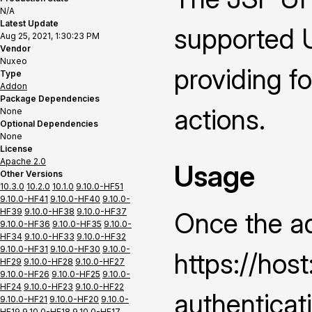
N/A
Latest Update
supported U
Aug 25, 2021, 1:30:23 PM
Vendor
Nuxeo
providing f
Type
Addon
Package Dependencies
actions.
None
Optional Dependencies
None
License
Apache 2.0
Usage
Other Versions
10.3.0
10.2.0
10.1.0
9.10.0-HF51
9.10.0-HF41
9.10.0-HF40
9.10.0-
HF39
9.10.0-HF38
9.10.0-HF37
Once the ad
9.10.0-HF36
9.10.0-HF35
9.10.0-
HF34
9.10.0-HF33
9.10.0-HF32
9.10.0-HF31
9.10.0-HF30
9.10.0-
https://hos
HF29
9.10.0-HF28
9.10.0-HF27
9.10.0-HF26
9.10.0-HF25
9.10.0-
HF24
9.10.0-HF23
9.10.0-HF22
authenticat
9.10.0-HF21
9.10.0-HF20
9.10.0-
HF19
9.10.0-HF18
9.10.0-HF17