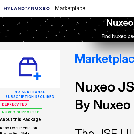
Marketplace
Nuxeo
Find Nuxeo pac
Marketpla
Nuxeo JS
NO ADDITIONAL
SUBSCRIPTION REQUIRED
By Nuxeo
DEPRECATED
NUXEO SUPPORTED
About this Package
Read Documentation
The JSF UI 
Production State