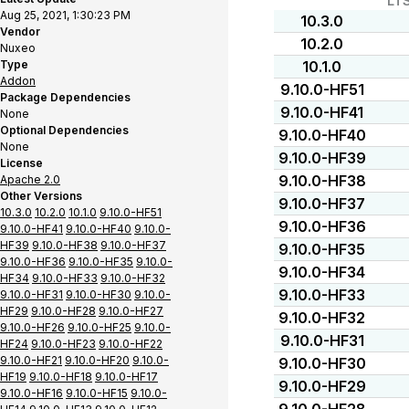
LT
Aug 25, 2021, 1:30:23 PM
10.3.0
Vendor
10.2.0
Nuxeo
Type
10.1.0
Addon
9.10.0-HF51
Package Dependencies
9.10.0-HF41
None
Optional Dependencies
9.10.0-HF40
None
9.10.0-HF39
License
9.10.0-HF38
Apache 2.0
Other Versions
9.10.0-HF37
10.3.0
10.2.0
10.1.0
9.10.0-HF51
9.10.0-HF36
9.10.0-HF41
9.10.0-HF40
9.10.0-
HF39
9.10.0-HF38
9.10.0-HF37
9.10.0-HF35
9.10.0-HF36
9.10.0-HF35
9.10.0-
9.10.0-HF34
HF34
9.10.0-HF33
9.10.0-HF32
9.10.0-HF33
9.10.0-HF31
9.10.0-HF30
9.10.0-
HF29
9.10.0-HF28
9.10.0-HF27
9.10.0-HF32
9.10.0-HF26
9.10.0-HF25
9.10.0-
9.10.0-HF31
HF24
9.10.0-HF23
9.10.0-HF22
9.10.0-HF21
9.10.0-HF20
9.10.0-
9.10.0-HF30
HF19
9.10.0-HF18
9.10.0-HF17
9.10.0-HF29
9.10.0-HF16
9.10.0-HF15
9.10.0-