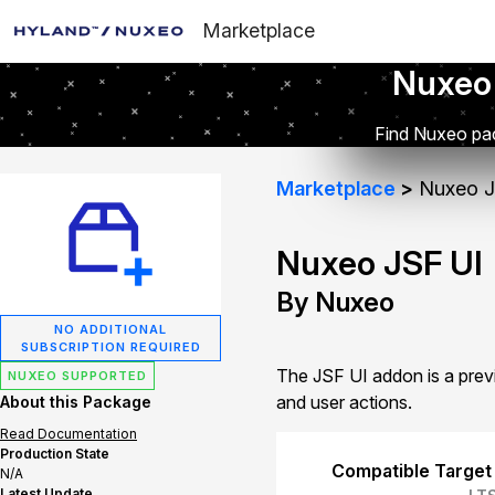
Marketplace
Nuxeo
Find Nuxeo pac
Marketplace
Nuxeo J
Nuxeo JSF UI
By Nuxeo
NO ADDITIONAL
SUBSCRIPTION REQUIRED
The JSF UI addon is a prev
NUXEO SUPPORTED
and user actions.
About this Package
Read Documentation
Production State
Compatible Target
N/A
Latest Update