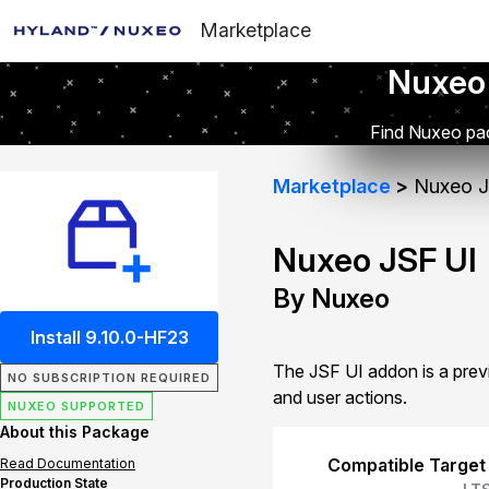
Marketplace
Nuxeo
Find Nuxeo pac
Marketplace
Nuxeo J
Nuxeo JSF UI
By Nuxeo
Install 9.10.0-HF23
The JSF UI addon is a prev
NO SUBSCRIPTION REQUIRED
and user actions.
NUXEO SUPPORTED
About this Package
Compatible Target
Read Documentation
Production State