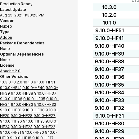
LT
Production Ready
10.3.0
Latest Update
10.2.0
Aug 25, 2021, 1:30:23 PM
Vendor
10.1.0
Nuxeo
9.10.0-HF51
Type
Addon
9.10.0-HF41
Package Dependencies
9.10.0-HF40
None
9.10.0-HF39
Optional Dependencies
None
9.10.0-HF38
License
9.10.0-HF37
Apache 2.0
9.10.0-HF36
Other Versions
10.3.0
10.2.0
10.1.0
9.10.0-HF51
9.10.0-HF35
9.10.0-HF41
9.10.0-HF40
9.10.0-
9.10.0-HF34
HF39
9.10.0-HF38
9.10.0-HF37
9.10.0-HF36
9.10.0-HF35
9.10.0-
9.10.0-HF33
HF34
9.10.0-HF33
9.10.0-HF32
9.10.0-HF32
9.10.0-HF31
9.10.0-HF30
9.10.0-
9.10.0-HF31
HF29
9.10.0-HF28
9.10.0-HF27
9.10.0-HF26
9.10.0-HF25
9.10.0-
9.10.0-HF30
HF24
9.10.0-HF23
9.10.0-HF22
9.10.0-HF29
9.10.0-HF21
9.10.0-HF20
9.10.0-
HF19
9.10.0-HF18
9.10.0-HF17